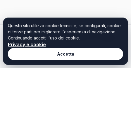
Questo sito utilizza cookie tecnici e, se configurati, cookie
di terze parti per migliorare l'esperienza di navigazione.
Arrivo
Partenza
Ospiti
11 ago 2026
17 ago 2026
2 Adulti
Continuando accetti l'uso dei cookie.
Modifica
Privacy e cookie
Accetta
Seleziona almeno una struttura