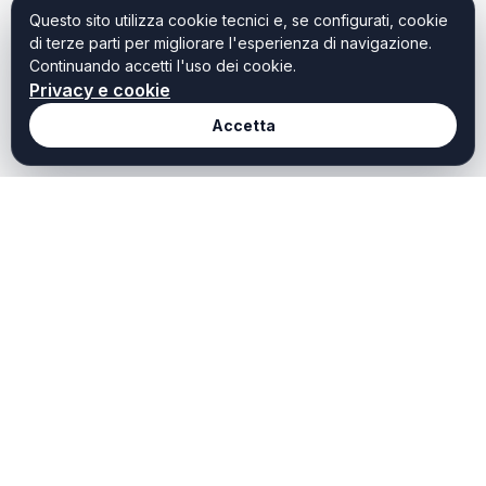
Questo sito utilizza cookie tecnici e, se configurati, cookie
di terze parti per migliorare l'esperienza di navigazione.
Continuando accetti l'uso dei cookie.
Privacy e cookie
Accetta
Redazione
Weekendtoscana it
Chi Siamo
Weekend Toscana è il
portale dedicato a chi
Redazione
cerca idee, ispirazioni e
Contatti
offerte per vivere al meglio
il tempo libero in Toscana.
Privacy
Scopri cosa fare oggi,