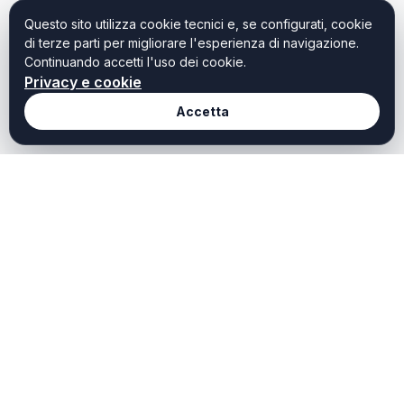
Questo sito utilizza cookie tecnici e, se configurati, cookie
di terze parti per migliorare l'esperienza di navigazione.
Continuando accetti l'uso dei cookie.
Privacy e cookie
Accetta
Redazione
Weekendtoscana it
Chi Siamo
Weekend Toscana è il
portale dedicato a chi
Redazione
cerca idee, ispirazioni e
Contatti
offerte per vivere al meglio
il tempo libero in Toscana.
Privacy
Scopri cosa fare oggi,