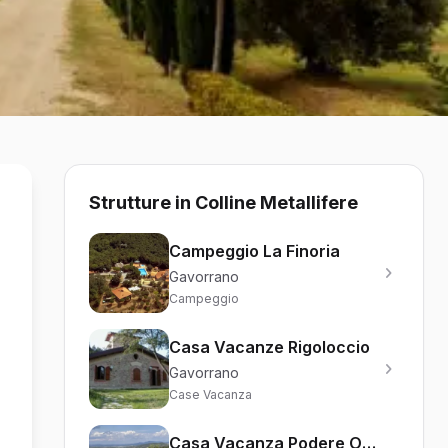
Strutture in Colline Metallifere
Campeggio La Finoria
Gavorrano
Campeggio
Casa Vacanze Rigoloccio
Gavorrano
Case Vacanza
Casa Vacanza Podere Orsinghi