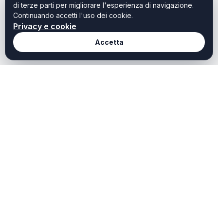
di terze parti per migliorare l'esperienza di navigazione.
Continuando accetti l'uso dei cookie.
Privacy e cookie
Accetta
Redazione
Weekendtoscana it
Chi Siamo
Weekend Toscana è il
portale dedicato a chi
Redazione
cerca idee, ispirazioni e
Contatti
offerte per vivere al meglio
il tempo libero in Toscana.
Privacy
Scopri cosa fare oggi,
Cookie
questo weekend o durante