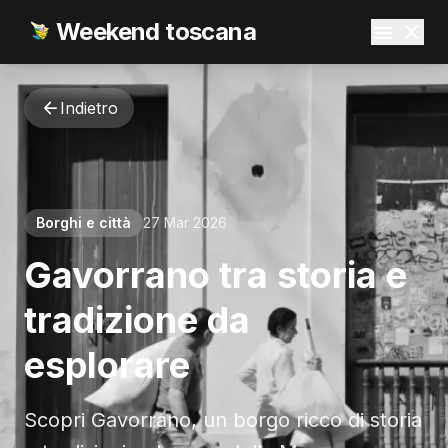
Weekend toscana
Indietro
Borghi e città
27 Mar 2026
Gavorrano tra storia e
tradizione da
esplorare
Scopri Gavorrano, un borgo ricco di storia