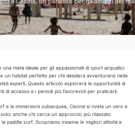
atici a Cecina, un paradiso per gli amanti del m
 una meta ideale per gli appassionati di sport acquatici.
fre un habitat perfetto per chi desidera avventurarsi nelle
elisti esperti. Questo articolo esplorerà le opportunità di
i di accesso e i periodi più favorevoli per praticarli.
surf e le immersioni subacquee, Cecina si rivela un vero e
solo: anche chi cerca un approccio più rilassato
la paddle surf. Scopriamo insieme le migliori attività e