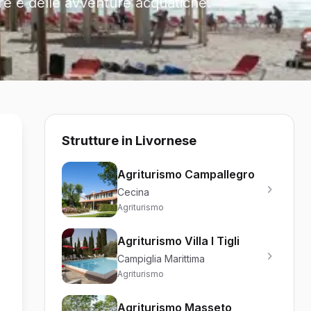
are e delle avventure acquatiche.
Strutture in Livornese
Agriturismo Campallegro
Cecina
Agriturismo
Agriturismo Villa I Tigli
Campiglia Marittima
Agriturismo
Agriturismo Masseto