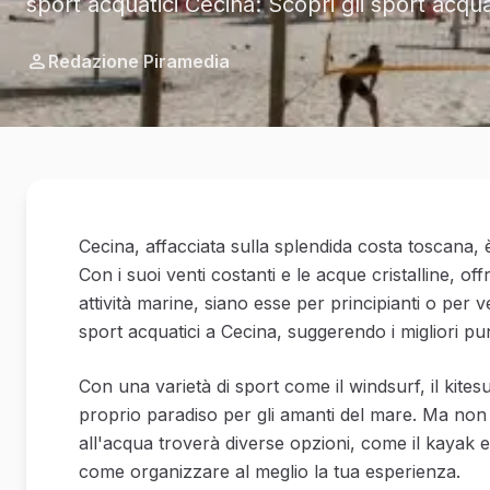
sport acquatici Cecina: Scopri gli sport acqu
Redazione Piramedia
Cecina, affacciata sulla splendida costa toscana, è
Con i suoi venti costanti e le acque cristalline, of
attività marine, siano esse per principianti o per v
sport acquatici a Cecina, suggerendo i migliori punt
Con una varietà di sport come il windsurf, il kite
proprio paradiso per gli amanti del mare. Ma non 
all'acqua troverà diverse opzioni, come il kayak e 
come organizzare al meglio la tua esperienza.