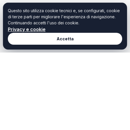
Questo sito utilizza cookie tecnici e, se configurati, cookie
di terze parti per migliorare l'esperienza di navigazione.
Continuando accetti l'uso dei cookie.
Privacy e cookie
Accetta
Redazione
Weekendtoscana it
Chi Siamo
Weekend Toscana è il
portale dedicato a chi
Redazione
cerca idee, ispirazioni e
Contatti
offerte per vivere al meglio
il tempo libero in Toscana.
Privacy