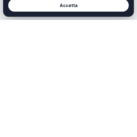
Accetta
Redazione
Weekendtoscana it
Chi Siamo
Weekend Toscana è il
portale dedicato a chi
Redazione
cerca idee, ispirazioni e
Contatti
offerte per vivere al meglio
il tempo libero in Toscana.
Privacy
Scopri cosa fare oggi,
Cookie
questo weekend o durante
le tue vacanze: dalle città
d’arte ai borghi, dal mare
alla campagna, fino agli