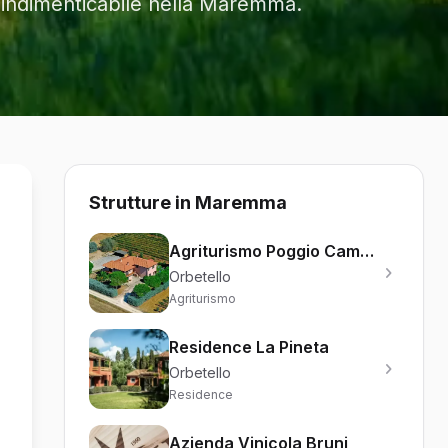
za indimenticabile nella Maremma.
Strutture in Maremma
Agriturismo Poggio Campana
Orbetello
Agriturismo
Residence La Pineta
Orbetello
Residence
Azienda Vinicola Bruni