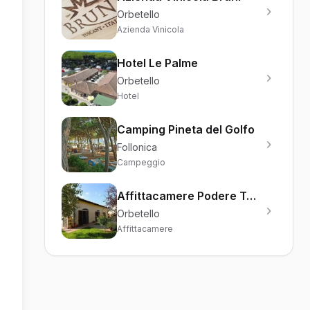
Orbetello
Azienda Vinicola
Hotel Le Palme
Orbetello
Hotel
Camping Pineta del Golfo
Follonica
Campeggio
Affittacamere Podere Turicchio
Orbetello
Affittacamere