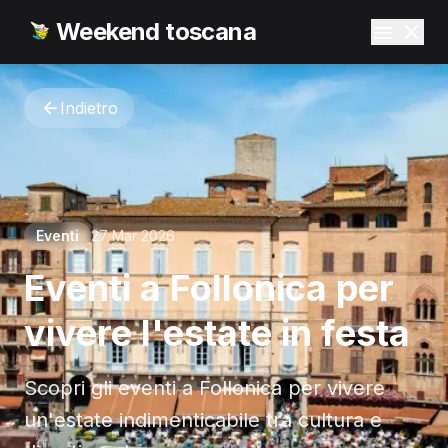
Weekend toscana
Indietro
Eventi
27 Mar 2026
Eventi a Follonica per
vivere l'estate in festa
Scopri gli eventi a Follonica per vivere
un'estate indimenticabile tra cultura e