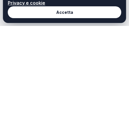
Privacy e cookie
Accetta
Redazione
Weekendtoscana it
Chi Siamo
Weekend Toscana è il
portale dedicato a chi
Redazione
cerca idee, ispirazioni e
Contatti
offerte per vivere al meglio
il tempo libero in Toscana.
Privacy
Scopri cosa fare oggi,
Cookie
questo weekend o durante
le tue vacanze: dalle città
d’arte ai borghi, dal mare