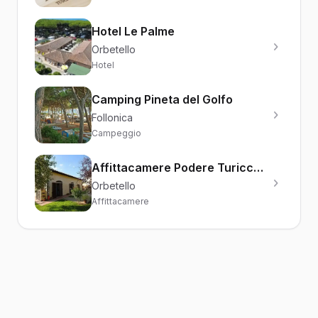
Hotel Le Palme
Orbetello
Hotel
Camping Pineta del Golfo
Follonica
Campeggio
Affittacamere Podere Turicchio
Orbetello
Affittacamere