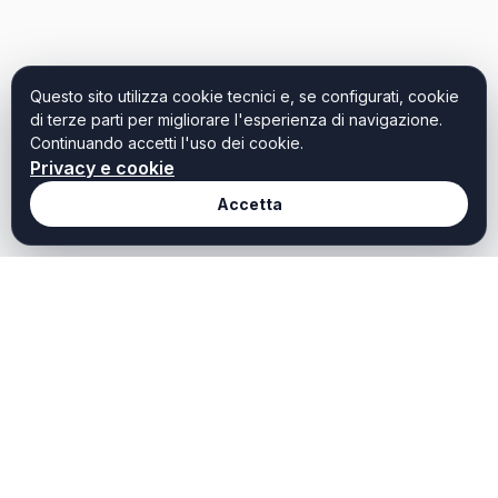
Questo sito utilizza cookie tecnici e, se configurati, cookie
di terze parti per migliorare l'esperienza di navigazione.
Continuando accetti l'uso dei cookie.
Privacy e cookie
Accetta
Redazione
Weekendtoscana it
Chi Siamo
Weekend Toscana è il
portale dedicato a chi
Redazione
cerca idee, ispirazioni e