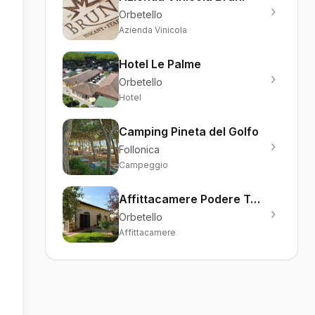
Orbetello
Azienda Vinicola
Hotel Le Palme
Orbetello
Hotel
Camping Pineta del Golfo
Follonica
Campeggio
Affittacamere Podere Turicchio
Orbetello
Affittacamere