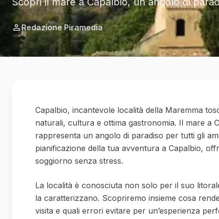
Scopri il mare a Capalbio, un angolo di par
Redazione Piramedia
Capalbio, incantevole località della Maremma tosc
naturali, cultura e ottima gastronomia. Il mare a C
rappresenta un angolo di paradiso per tutti gli ama
pianificazione della tua avventura a Capalbio, offr
soggiorno senza stress.
La località è conosciuta non solo per il suo litora
la caratterizzano. Scopriremo insieme cosa rende
visita e quali errori evitare per un’esperienza perf