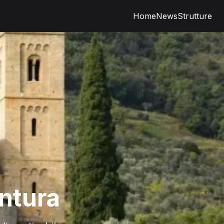
Home
News
Strutture
entura