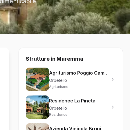
dimenticabile.
Strutture in Maremma
Agriturismo Poggio Campana
Orbetello
Agriturismo
Residence La Pineta
Orbetello
Residence
Azienda Vinicola Bruni