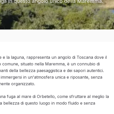
a fuga in questo angolo unico della Maremma.
re e la laguna, rappresenta un angolo di Toscana dove il
o comune, situato nella Maremma, è un connubio di
anti della bellezza paesaggistica e dei sapori autentici.
ica immergersi in un'atmosfera unica e riposante, senza
amente organizzato.
na fuga al mare di Orbetello, come sfruttare al meglio la
 la bellezza di questo luogo in modo fluido e senza