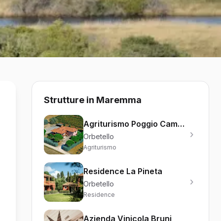
Strutture in Maremma
Agriturismo Poggio Campana
Orbetello
Agriturismo
Residence La Pineta
Orbetello
Residence
Azienda Vinicola Bruni