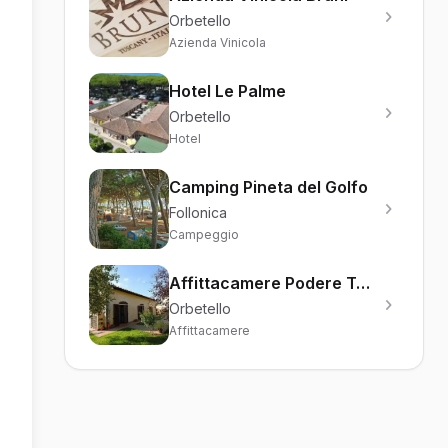
Orbetello
Azienda Vinicola
Hotel Le Palme
Orbetello
Hotel
Camping Pineta del Golfo
Follonica
Campeggio
Affittacamere Podere Turicchio
Orbetello
Affittacamere