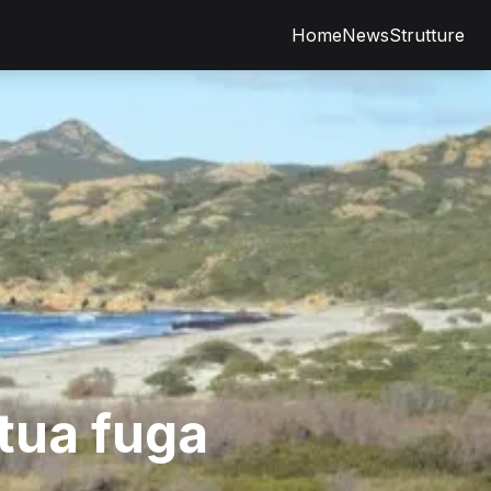
Home
News
Strutture
 tua fuga