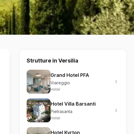
Strutture in Versilia
Grand Hotel PFA
Viareggio
Hotel
Hotel Villa Barsanti
Pietrasanta
Hotel
Hotel Kyrton