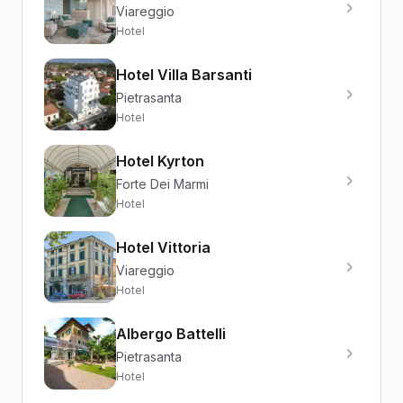
Viareggio
Hotel
Hotel Villa Barsanti
Pietrasanta
Hotel
Hotel Kyrton
Forte Dei Marmi
Hotel
Hotel Vittoria
Viareggio
Hotel
Albergo Battelli
Pietrasanta
Hotel