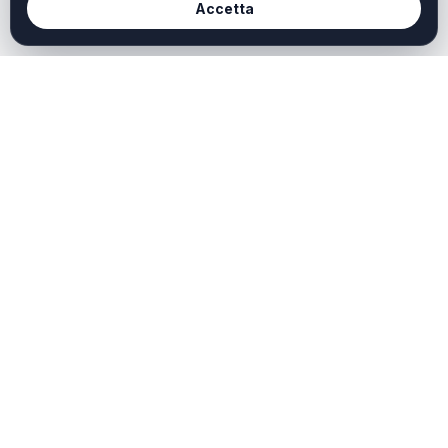
Accetta
Redazione
Weekendtoscana it
Chi Siamo
Weekend Toscana è il
portale dedicato a chi
Redazione
cerca idee, ispirazioni e
Contatti
offerte per vivere al meglio
il tempo libero in Toscana.
Privacy
Scopri cosa fare oggi,
Cookie
questo weekend o durante
le tue vacanze: dalle città
d’arte ai borghi, dal mare
alla campagna, fino agli
eventi, esperienze e