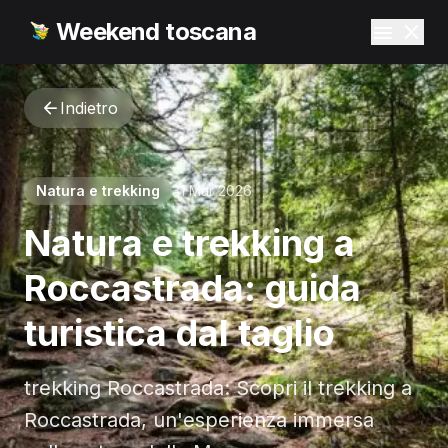
Weekend toscana
Indietro
Natura e trekking
31 Mar 2026
Natura e trekking a
Roccastrada: guida
turistica dal taglio
trekking Roccastrada: Scopri il trekking a
Roccastrada, un'esperienza immersa