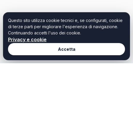
Questo sito utilizza cookie tecnici e, se configurati, cookie
di terze parti per migliorare l'esperienza di navigazione.
Continuando accetti l'uso dei cookie.
Privacy e cookie
Accetta
Redazione
Weekendtoscana it
Chi Siamo
Weekend Toscana è il
portale dedicato a chi
Redazione
cerca idee, ispirazioni e
Contatti
offerte per vivere al meglio