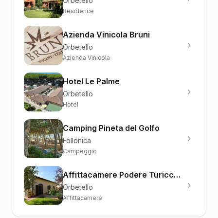
Orbetello
Residence
Azienda Vinicola Bruni
Orbetello
Azienda Vinicola
Hotel Le Palme
Orbetello
Hotel
Camping Pineta del Golfo
Follonica
Campeggio
Affittacamere Podere Turicchio
Orbetello
Affittacamere