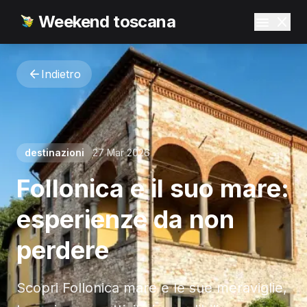
Weekend toscana
Indietro
destinazioni
27 Mar 2026
Follonica e il suo mare:
esperienze da non
perdere
Scopri Follonica mare e le sue meraviglie,