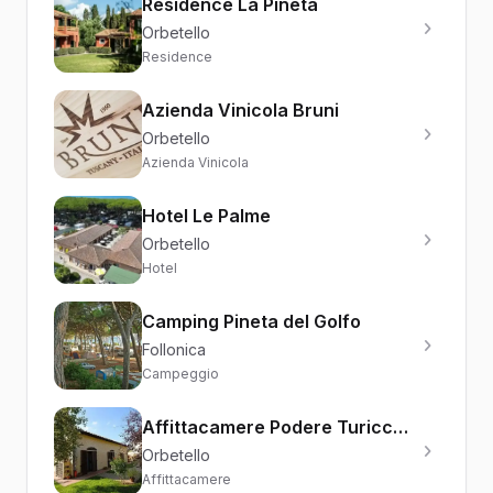
Residence La Pineta
Orbetello
Residence
Azienda Vinicola Bruni
Orbetello
Azienda Vinicola
Hotel Le Palme
Orbetello
Hotel
Camping Pineta del Golfo
Follonica
Campeggio
Affittacamere Podere Turicchio
Orbetello
Affittacamere