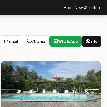
Home
News
Strutture
Email
Chiama
WhatsApp
Sito