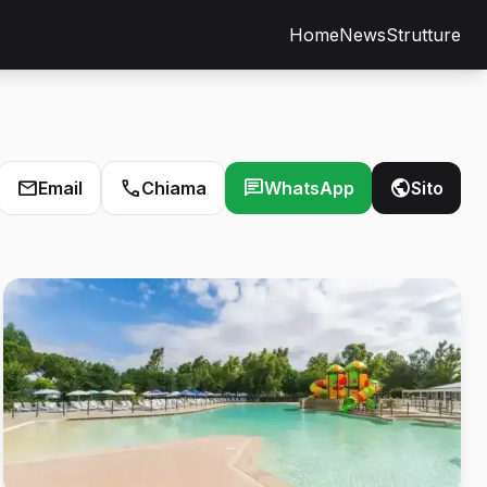
Home
News
Strutture
Email
Chiama
WhatsApp
Sito