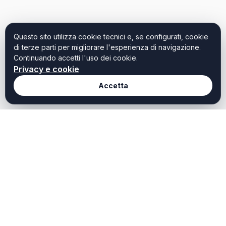
Questo sito utilizza cookie tecnici e, se configurati, cookie
di terze parti per migliorare l'esperienza di navigazione.
Continuando accetti l'uso dei cookie.
Privacy e cookie
Accetta
Redazione
Weekendtoscana it
Chi Siamo
Weekend Toscana è il
portale dedicato a chi
Redazione
cerca idee, ispirazioni e
Contatti