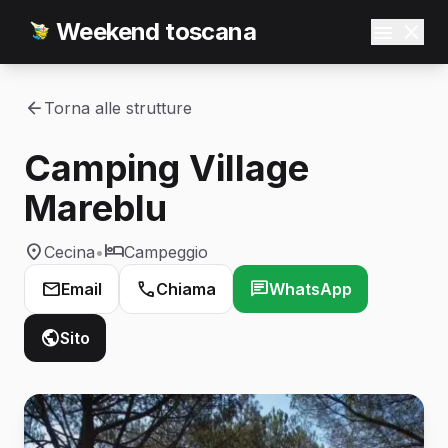
Weekend toscana
Torna alle strutture
Camping Village
Mareblu
Cecina
•
Campeggio
Email
Chiama
WhatsApp
Sito