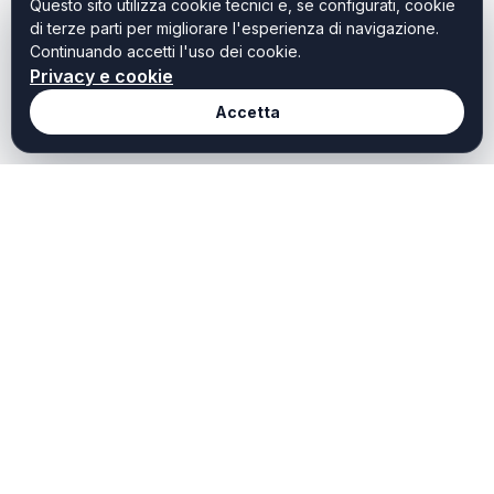
Questo sito utilizza cookie tecnici e, se configurati, cookie
di terze parti per migliorare l'esperienza di navigazione.
Continuando accetti l'uso dei cookie.
Privacy e cookie
Accetta
Redazione
Weekendtoscana it
Chi Siamo
Weekend Toscana è il
portale dedicato a chi
Redazione
cerca idee, ispirazioni e
Contatti
offerte per vivere al meglio
il tempo libero in Toscana.
Privacy
Scopri cosa fare oggi,
Cookie
questo weekend o durante