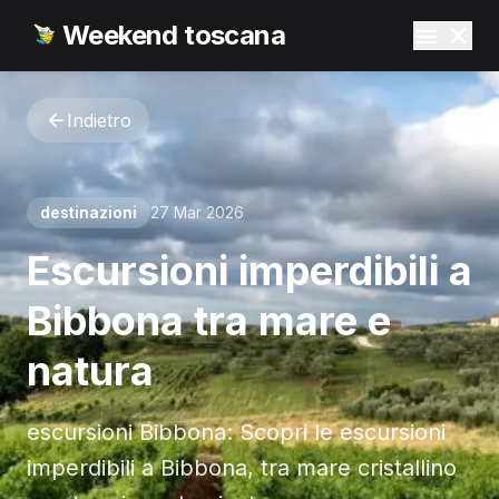
Weekend toscana
Indietro
destinazioni
27 Mar 2026
Escursioni imperdibili a
Bibbona tra mare e
natura
escursioni Bibbona: Scopri le escursioni
imperdibili a Bibbona, tra mare cristallino