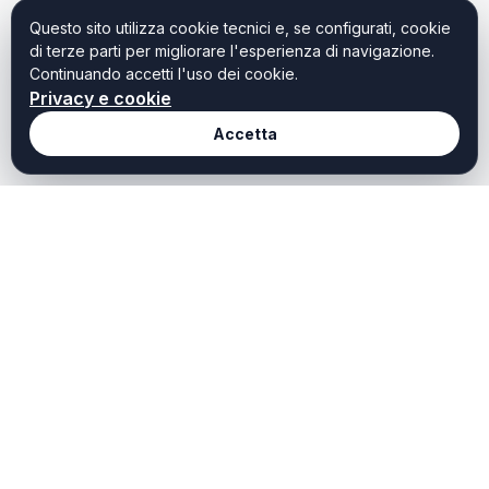
Questo sito utilizza cookie tecnici e, se configurati, cookie
di terze parti per migliorare l'esperienza di navigazione.
Continuando accetti l'uso dei cookie.
Privacy e cookie
Accetta
Redazione
Weekendtoscana it
Chi Siamo
Weekend Toscana è il
portale dedicato a chi
Redazione
cerca idee, ispirazioni e
Contatti
offerte per vivere al meglio
il tempo libero in Toscana.
Privacy
Scopri cosa fare oggi,