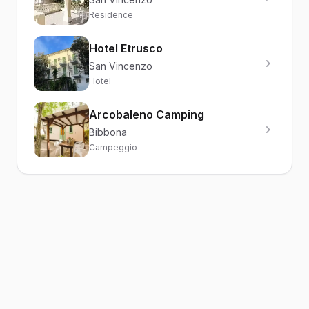
Residence
Hotel Etrusco
San Vincenzo
Hotel
Arcobaleno Camping
Bibbona
Campeggio