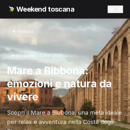
Weekend toscana
Indietro
destinazioni
31 Mar 2026
Mare a Bibbona:
emozioni e natura da
vivere
Scopri il Mare a Bibbona, una meta ideale
per relax e avventura nella Costa degli