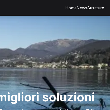
Home
News
Strutture
igliori soluzioni