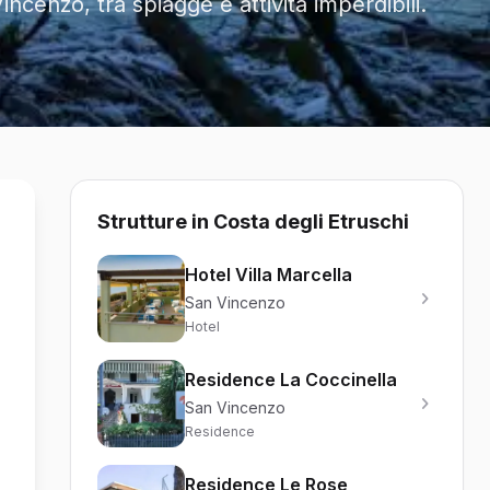
cenzo, tra spiagge e attività imperdibili.
Strutture in Costa degli Etruschi
Hotel Villa Marcella
San Vincenzo
Hotel
Residence La Coccinella
San Vincenzo
Residence
Residence Le Rose