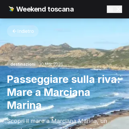
Weekend toscana
Indietro
destinazioni
30 Mar 2026
Passeggiare sulla riva:
Mare a Marciana
Marina
Scopri il mare a Marciana Marina, un